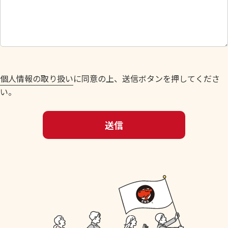
し
て
く
だ
さ
い
個人情報の取り扱い
に同意の上、送信ボタンを押してくださ
。
い。