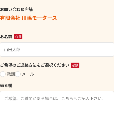
お問い合わせ店舗
有限会社 川嶋モータース
こ
お名前
必須
の
フ
ィ
ー
ご希望のご連絡方法をご選択ください
必須
ル
電話
メール
ド
は
備考欄
空
の
ま
ま
に