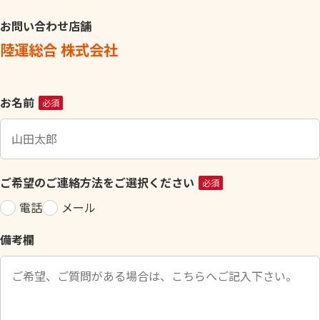
お問い合わせ店舗
陸運総合 株式会社
こ
お名前
必須
の
フ
ィ
ー
ご希望のご連絡方法をご選択ください
必須
ル
電話
メール
ド
は
備考欄
空
の
ま
ま
に