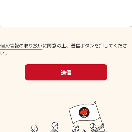
し
て
く
だ
さ
い
個人情報の取り扱い
に同意の上、送信ボタンを押してくださ
。
い。