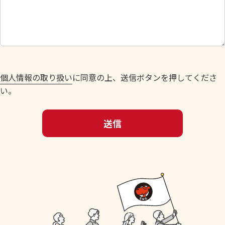
し
て
く
だ
さ
い
個人情報の取り扱い
に同意の上、送信ボタンを押してくださ
。
い。