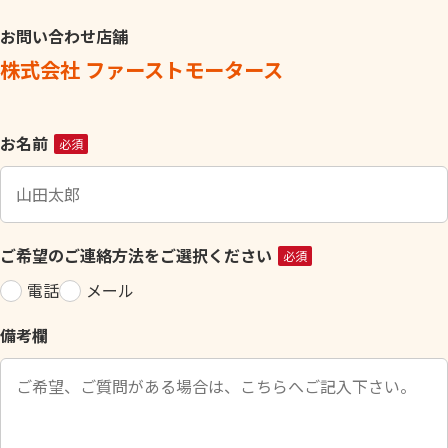
お問い合わせ店舗
株式会社 ファーストモータース
こ
お名前
必須
の
フ
ィ
ー
ご希望のご連絡方法をご選択ください
必須
ル
電話
メール
ド
は
備考欄
空
の
ま
ま
に