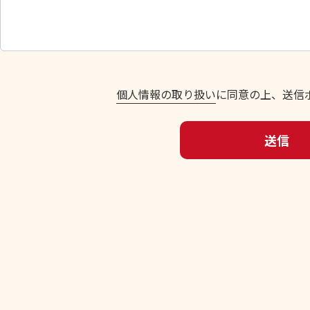
し
て
く
だ
さ
い
個人情報の取り扱い
に同意の上、送信
。