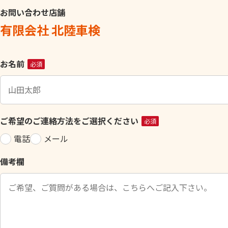
お問い合わせ店舗
有限会社 北陸車検
こ
お名前
必須
の
フ
ィ
ー
ご希望のご連絡方法をご選択ください
必須
ル
電話
メール
ド
は
備考欄
空
の
ま
ま
に