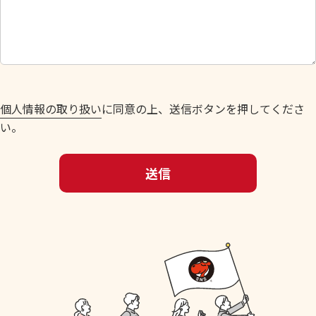
し
て
く
だ
さ
い
個人情報の取り扱い
に同意の上、送信ボタンを押してくださ
。
い。