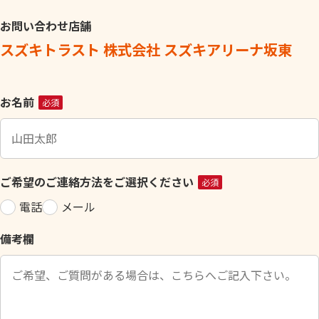
お問い合わせ店舗
スズキトラスト 株式会社 スズキアリーナ坂東
こ
お名前
必須
の
フ
ィ
ー
ご希望のご連絡方法をご選択ください
必須
ル
電話
メール
ド
は
備考欄
空
の
ま
ま
に