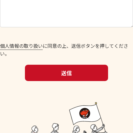
し
て
く
だ
さ
い
個人情報の取り扱い
に同意の上、送信ボタンを押してくださ
。
い。