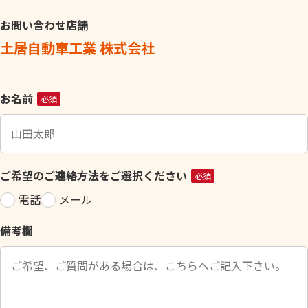
お問い合わせ店舗
土居自動車工業 株式会社
こ
お名前
必須
の
フ
ィ
ー
ご希望のご連絡方法をご選択ください
必須
ル
電話
メール
ド
は
備考欄
空
の
ま
ま
に