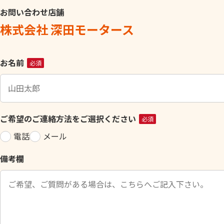
お問い合わせ店舗
株式会社 深田モータース
こ
お名前
必須
の
フ
ィ
ー
ご希望のご連絡方法をご選択ください
必須
ル
電話
メール
ド
は
備考欄
空
の
ま
ま
に