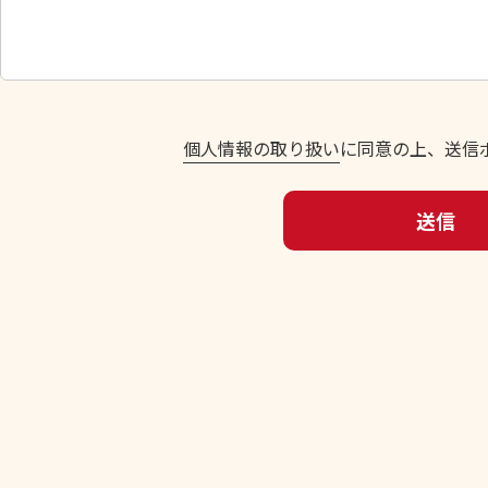
し
て
く
だ
さ
い
個人情報の取り扱い
に同意の上、送信
。