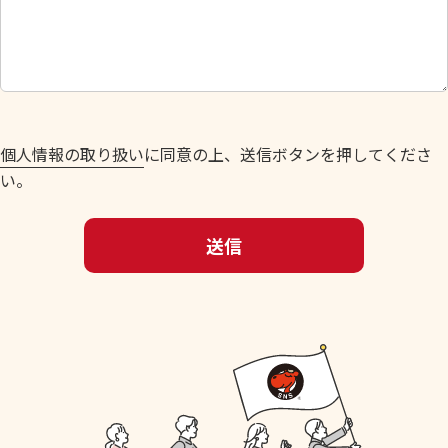
し
て
く
だ
さ
い
個人情報の取り扱い
に同意の上、送信ボタンを押してくださ
。
い。