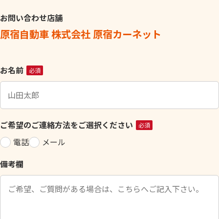
お問い合わせ店舗
原宿自動車 株式会社 原宿カーネット
こ
お名前
必須
の
フ
ィ
ー
ご希望のご連絡方法をご選択ください
必須
ル
電話
メール
ド
は
備考欄
空
の
ま
ま
に