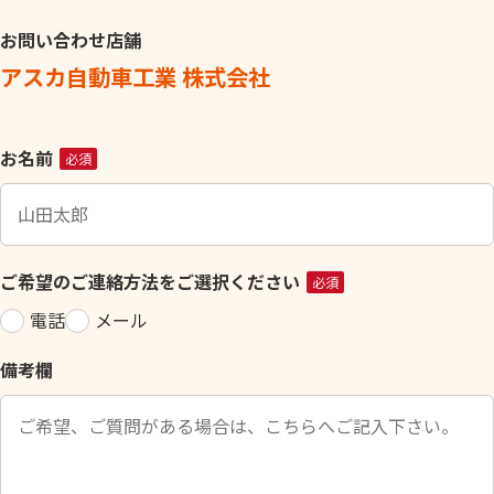
お問い合わせ店舗
アスカ自動車工業 株式会社
こ
お名前
必須
の
フ
ィ
ー
ご希望のご連絡方法をご選択ください
必須
ル
電話
メール
ド
は
備考欄
空
の
ま
ま
に