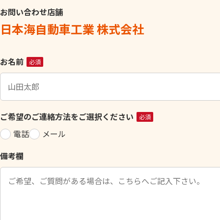
お問い合わせ店舗
日本海自動車工業 株式会社
こ
お名前
必須
の
フ
ィ
ー
ご希望のご連絡方法をご選択ください
必須
ル
電話
メール
ド
は
備考欄
空
の
ま
ま
に