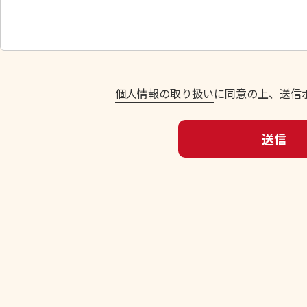
し
て
く
だ
さ
い
個人情報の取り扱い
に同意の上、送信
。