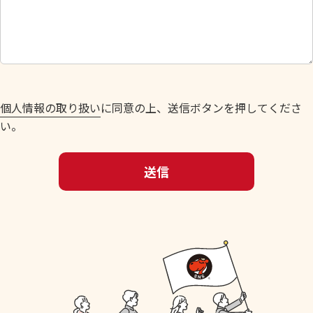
し
て
く
だ
さ
い
個人情報の取り扱い
に同意の上、送信ボタンを押してくださ
。
い。