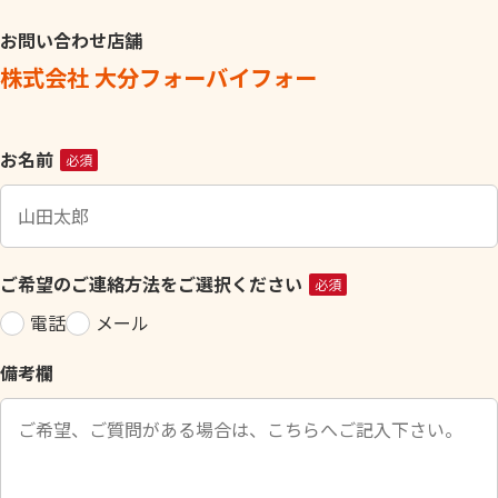
お問い合わせ店舗
株式会社 大分フォーバイフォー
こ
お名前
必須
の
フ
ィ
ー
ご希望のご連絡方法をご選択ください
必須
ル
電話
メール
ド
は
備考欄
空
の
ま
ま
に