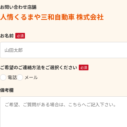
お問い合わせ店舗
人情くるまや三和自動車 株式会社
こ
お名前
必須
の
フ
ィ
ー
ご希望のご連絡方法をご選択ください
必須
ル
電話
メール
ド
は
備考欄
空
の
ま
ま
に