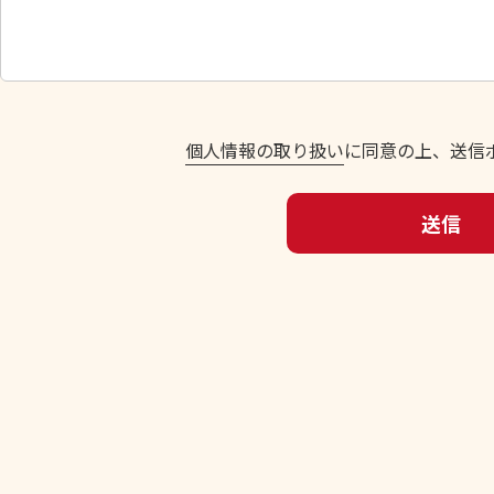
し
て
く
だ
さ
い
個人情報の取り扱い
に同意の上、送信
。