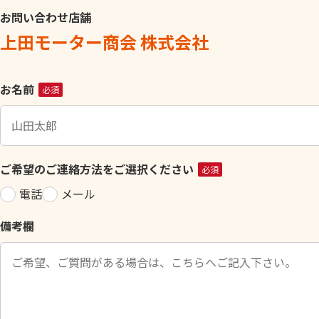
お問い合わせ店舗
上田モーター商会 株式会社
こ
お名前
必須
の
フ
ィ
ー
ご希望のご連絡方法をご選択ください
必須
ル
電話
メール
ド
は
備考欄
空
の
ま
ま
に