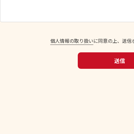
し
て
く
だ
さ
い
個人情報の取り扱い
に同意の上、送信
。