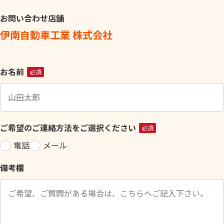
お問い合わせ店舗
伊南自動車工業 株式会社
こ
お名前
必須
の
フ
ィ
ー
ご希望のご連絡方法をご選択ください
必須
ル
電話
メール
ド
は
備考欄
空
の
ま
ま
に