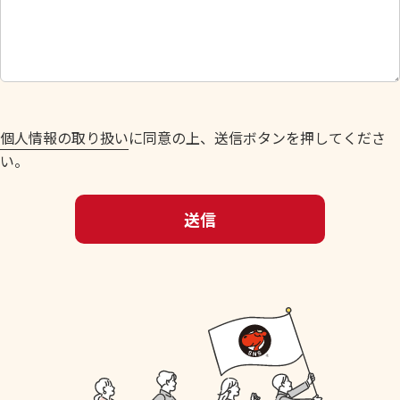
し
て
く
だ
さ
い
個人情報の取り扱い
に同意の上、送信ボタンを押してくださ
。
い。