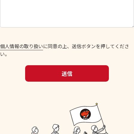
し
て
く
だ
さ
い
個人情報の取り扱い
に同意の上、送信ボタンを押してくださ
。
い。