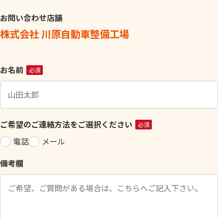
お問い合わせ店舗
株式会社 川原自動車整備工場
こ
お名前
必須
の
フ
ィ
ー
ご希望のご連絡方法をご選択ください
必須
ル
電話
メール
ド
は
備考欄
空
の
ま
ま
に