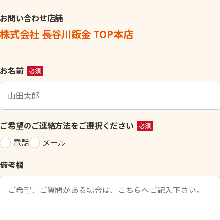
お問い合わせ店舗
株式会社 長谷川鈑金 TOP本店
こ
お名前
必須
の
フ
ィ
ー
ご希望のご連絡方法をご選択ください
必須
ル
電話
メール
ド
は
備考欄
空
の
ま
ま
に