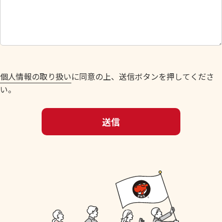
し
て
く
だ
さ
い
個人情報の取り扱い
に同意の上、送信ボタンを押してくださ
。
い。