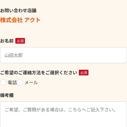
お問い合わせ店舗
株式会社 アクト
こ
お名前
必須
の
フ
ィ
ー
ご希望のご連絡方法をご選択ください
必須
ル
電話
メール
ド
は
備考欄
空
の
ま
ま
に