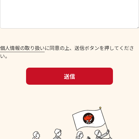
し
て
く
だ
さ
い
個人情報の取り扱い
に同意の上、送信ボタンを押してくださ
。
い。