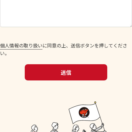
し
て
く
だ
さ
い
個人情報の取り扱い
に同意の上、送信ボタンを押してくださ
。
い。