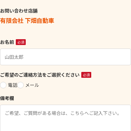
お問い合わせ店舗
有限会社 下畑自動車
こ
お名前
必須
の
フ
ィ
ー
ご希望のご連絡方法をご選択ください
必須
ル
電話
メール
ド
は
備考欄
空
の
ま
ま
に