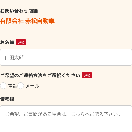
お問い合わせ店舗
有限会社 赤松自動車
こ
お名前
必須
の
フ
ィ
ー
ご希望のご連絡方法をご選択ください
必須
ル
電話
メール
ド
は
備考欄
空
の
ま
ま
に