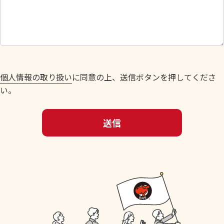
し
て
く
だ
さ
い
個人情報の取り扱い
に同意の上、送信ボタンを押してくださ
。
い。