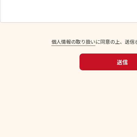
し
て
く
だ
さ
い
個人情報の取り扱い
に同意の上、送信
。