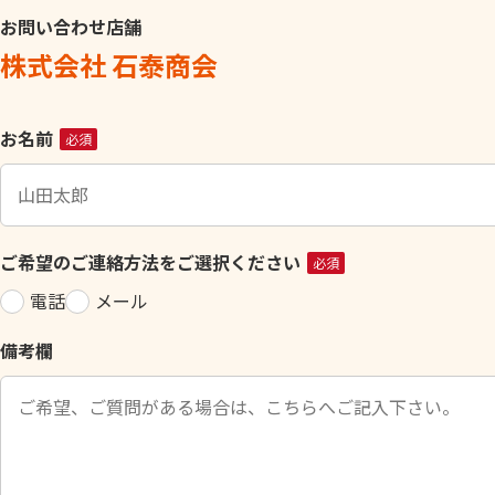
お問い合わせ店舗
株式会社 石泰商会
こ
お名前
必須
の
フ
ィ
ー
ご希望のご連絡方法をご選択ください
必須
ル
電話
メール
ド
は
備考欄
空
の
ま
ま
に