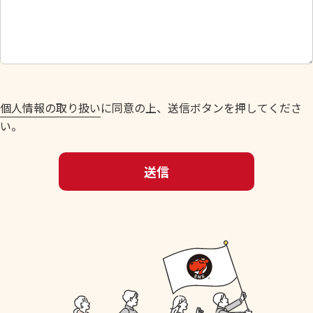
し
て
く
だ
さ
い
個人情報の取り扱い
に同意の上、送信ボタンを押してくださ
。
い。