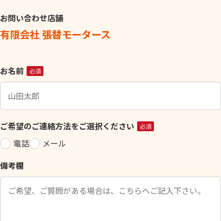
お問い合わせ店舗
有限会社 張替モータース
こ
お名前
必須
の
フ
ィ
ー
ご希望のご連絡方法をご選択ください
必須
ル
電話
メール
ド
は
備考欄
空
の
ま
ま
に