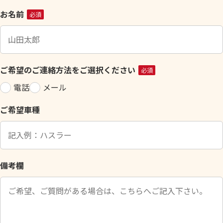
こ
お名前
必須
の
フ
ィ
ー
ご希望のご連絡方法をご選択ください
必須
ル
電話
メール
ド
は
ご希望車種
空
の
ま
ま
に
備考欄
し
て
く
だ