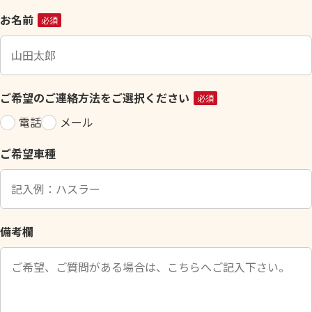
こ
お名前
必須
の
フ
ィ
ー
ご希望のご連絡方法をご選択ください
必須
ル
電話
メール
ド
は
ご希望車種
空
の
ま
ま
に
備考欄
し
て
く
だ