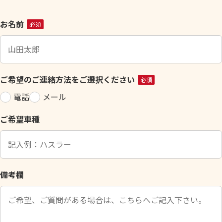
こ
お名前
必須
の
フ
ィ
ー
ご希望のご連絡方法をご選択ください
必須
ル
電話
メール
ド
は
ご希望車種
空
の
ま
ま
に
備考欄
し
て
く
だ