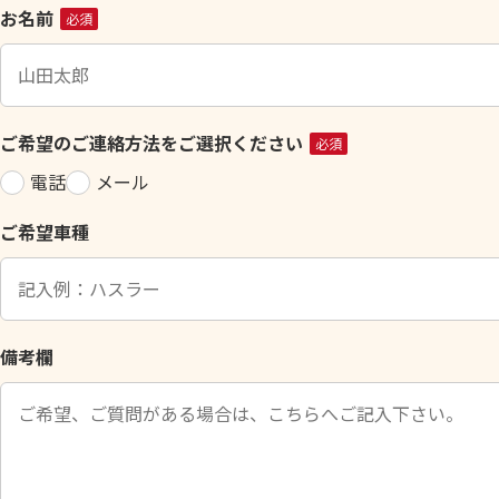
こ
お名前
必須
の
フ
ィ
ー
ご希望のご連絡方法をご選択ください
必須
ル
電話
メール
ド
は
ご希望車種
空
の
ま
ま
に
備考欄
し
て
く
だ
さ