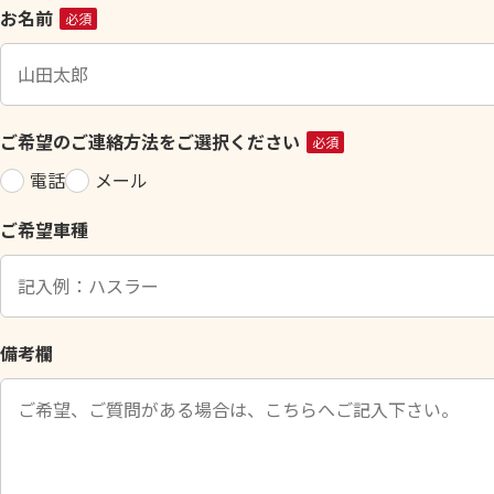
こ
お名前
必須
の
フ
ィ
ー
ご希望のご連絡方法をご選択ください
必須
ル
電話
メール
ド
は
ご希望車種
空
の
ま
ま
に
備考欄
し
て
く
だ
さ