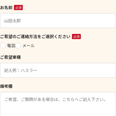
こ
お名前
必須
の
フ
ィ
ー
ご希望のご連絡方法をご選択ください
必須
ル
電話
メール
ド
は
ご希望車種
空
の
ま
ま
に
備考欄
し
て
く
だ