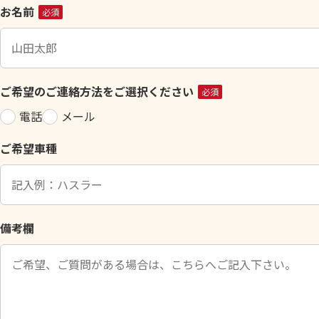
こ
お名前
必須
の
フ
ィ
ー
ご希望のご連絡方法をご選択ください
必須
ル
電話
メール
ド
は
ご希望車種
空
の
ま
ま
に
備考欄
し
て
く
だ
さ