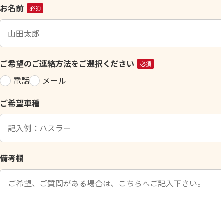
こ
お名前
必須
の
フ
ィ
ー
ご希望のご連絡方法をご選択ください
必須
ル
電話
メール
ド
は
ご希望車種
空
の
ま
ま
に
備考欄
し
て
く
だ
さ