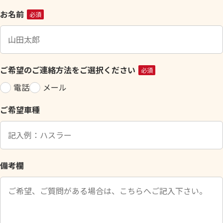
こ
お名前
必須
の
フ
ィ
ー
ご希望のご連絡方法をご選択ください
必須
ル
電話
メール
ド
は
ご希望車種
空
の
ま
ま
に
備考欄
し
て
く
だ