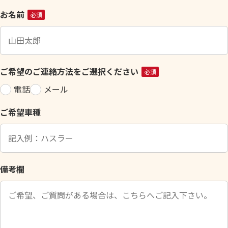
こ
お名前
必須
の
フ
ィ
ー
ご希望のご連絡方法をご選択ください
必須
ル
電話
メール
ド
は
ご希望車種
空
の
ま
ま
に
備考欄
し
て
く
だ