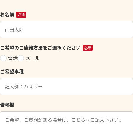
こ
お名前
必須
の
フ
ィ
ー
ご希望のご連絡方法をご選択ください
必須
ル
電話
メール
ド
は
ご希望車種
空
の
ま
ま
に
備考欄
し
て
く
だ