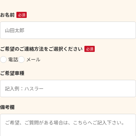
こ
お名前
必須
の
フ
ィ
ー
ご希望のご連絡方法をご選択ください
必須
ル
電話
メール
ド
は
ご希望車種
空
の
ま
ま
に
備考欄
し
て
く
だ