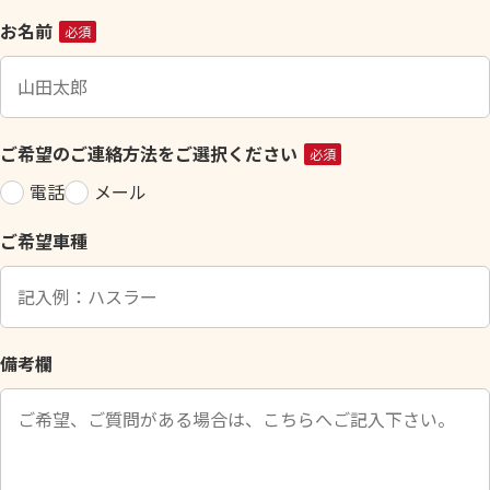
こ
お名前
必須
の
フ
ィ
ー
ご希望のご連絡方法をご選択ください
必須
ル
電話
メール
ド
は
ご希望車種
空
の
ま
ま
に
備考欄
し
て
く
だ