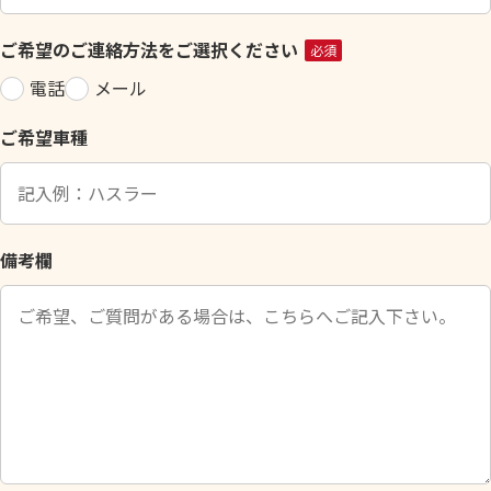
ィ
ー
ご希望のご連絡方法をご選択ください
必須
ル
電話
メール
ド
は
ご希望車種
空
の
ま
ま
に
備考欄
し
て
く
だ
さ
い
。