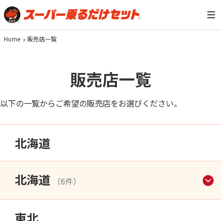
Home
販売店一覧
販売店一覧
以下の一覧からご希望の販売店をお選びください。
北海道
北海道
（6件）
東北
カーネクスト北海道 株式会社